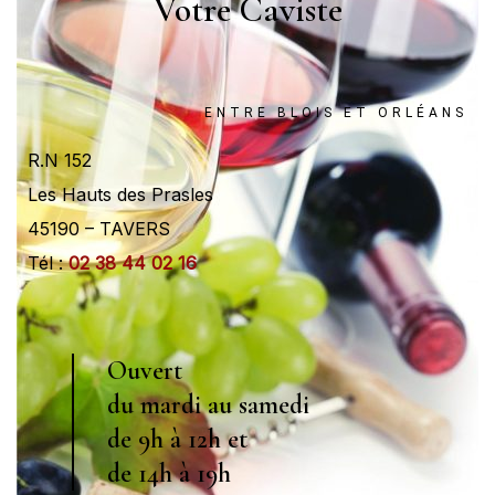
Votre Caviste
ENTRE BLOIS ET ORLÉANS
R.N 152
Les Hauts des Prasles
45190 – TAVERS
Tél :
02 38 44 02 16
Ouvert
du mardi au samedi
de 9h à 12h et
de 14h à 19h