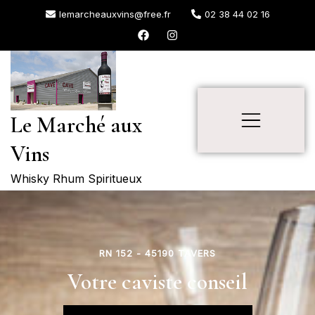
lemarcheauxvins@free.fr
02 38 44 02 16
Le Marché aux
Vins
Whisky Rhum Spiritueux
RN 152 - 45190 TAVERS
Votre caviste conseil